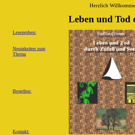
Herzlich Willkomme
Leben und Tod d
Leseproben:
Neuigkeiten zum
Thema
Bestellen:
Kontakt: